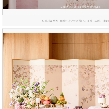
오리지널전통 [프리미엄수국병풍] +자개상+ 프리미엄