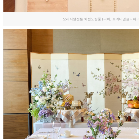
오리지널전통 화접도병풍 [피치] 프리미엄플라워