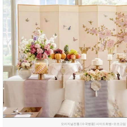
오리지널전통 [수국병풍] 사이드화병+모조고임