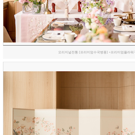
오리지널전통 [프리미엄수국병풍] +프리미엄플라워