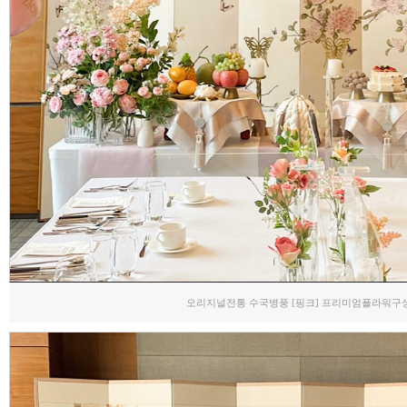
오리지널전통 수국병풍 [핑크] 프리미엄플라워구