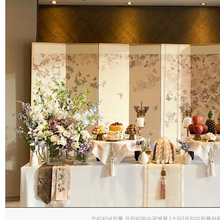
오리지널전통 프리미엄수국병풍 [소담]프리미엄플라