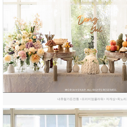
내츄럴가든전통 +프리미엄플라워+ 자개상+옥노리