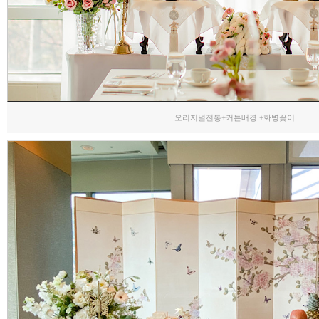
오리지널전통+커튼배경 +화병꽂이