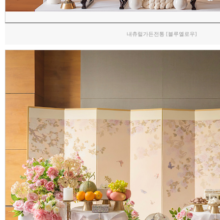
내츄럴가든전통 [블루옐로우]