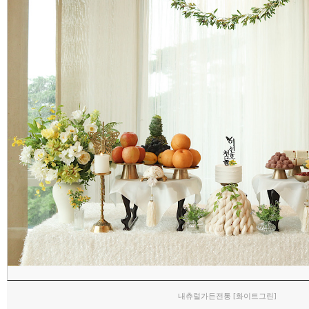
내츄럴가든전통 [화이트그린]