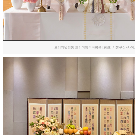
오리지널전통 프리미엄수국병풍 [핑크] 기본구성+사