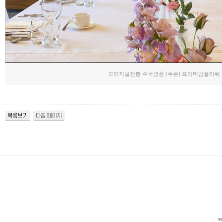
오리지널전통 수국병풍 [푸른] 프리미엄플라워